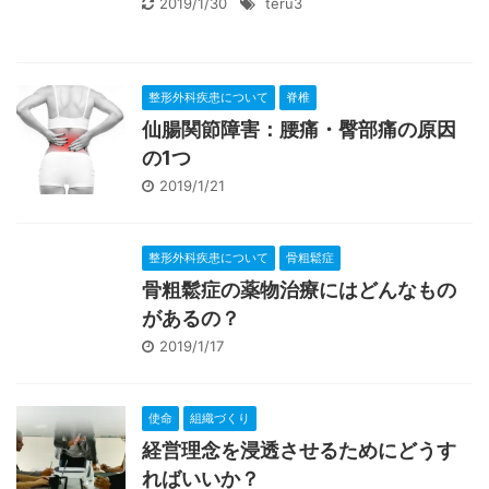
2019/1/30
teru3
整形外科疾患について
脊椎
仙腸関節障害：腰痛・臀部痛の原因
の1つ
2019/1/21
整形外科疾患について
骨粗鬆症
骨粗鬆症の薬物治療にはどんなもの
があるの？
2019/1/17
使命
組織づくり
経営理念を浸透させるためにどうす
ればいいか？