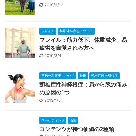
2019/2/13
フレイル
整形外科疾患について
フレイル：筋力低下、体重減少、易
疲労を自覚される方へ
2019/3/4
整形外科疾患について
脊椎
頸椎症性神経根症
頸椎症性神経根症：肩から腕の痛み
の原因の1つ
2019/1/31
マーケティング
価値
コンテンツが持つ価値の2種類