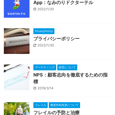
App：なみのりドクターテル
2022/1/30
PrivacyPolicy
プライバシーポリシー
2022/1/30
マーケティング
経営について
NPS：顧客志向を徹底するための指
標
2019/3/14
フレイル
整形外科疾患について
フレイルの予防と治療