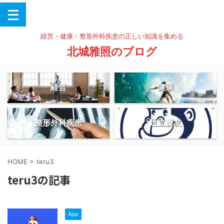
経営・健康・整形外科疾患の正しい知識を集める
北城雅照のブログ
経営
健康
整形外科疾患
足立慶友
HOME
>
teru3
teru3の記事
App