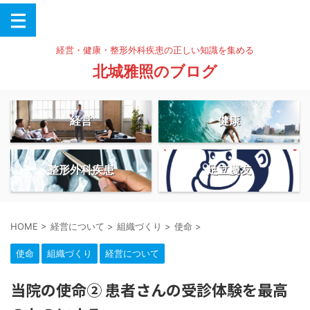
経営・健康・整形外科疾患の正しい知識を集める
北城雅照のブログ
経営
健康
整形外科疾患
足立慶友
HOME
>
経営について
>
組織づくり
>
使命
>
使命
組織づくり
経営について
当院の使命② 患者さんの受診体験を最高