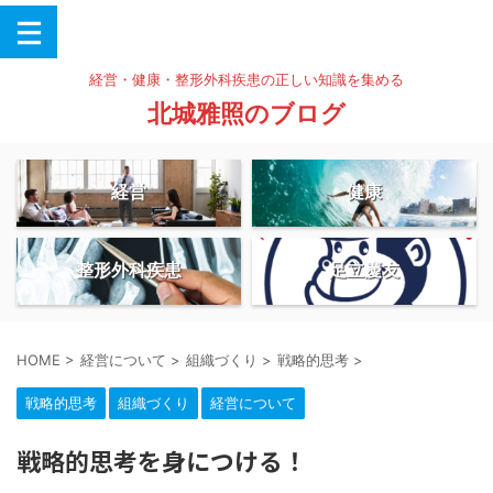
経営・健康・整形外科疾患の正しい知識を集める
北城雅照のブログ
経営
健康
整形外科疾患
足立慶友
HOME
>
経営について
>
組織づくり
>
戦略的思考
>
戦略的思考
組織づくり
経営について
戦略的思考を身につける！