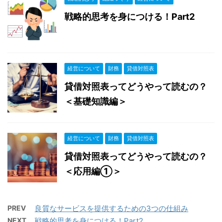
戦略的思考を身につける！Part2
経営について
財務
貸借対照表
貸借対照表ってどうやって読むの？
＜基礎知識編＞
経営について
財務
貸借対照表
貸借対照表ってどうやって読むの？
＜応用編①＞
PREV
良質なサービスを提供するための3つの仕組み
NEXT
戦略的思考を身につける！Part2